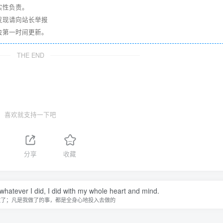
实性负责。
发现请向站长举报
会第一时间更新。
THE END
喜欢就支持一下吧
分享
收藏
 whatever I did, I did with my whole heart and mind.
做了；凡是我做了的事，都是全身心地投入去做的