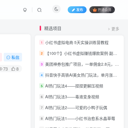
发布
开通会员
精选项目
更多
小红书虚拟电商·5天实操训练营教程
1
【100个】小红书虚拟赚钱爆款案例·副业搞钱必备
2
私信
美团神券包推广项目，一单佣金2.8元，羽哥亲测收益秒到账！
3
73
8
抖音快手高铁AI美女热门玩法，单月涨粉5万，拆解全套操作流程！
4
AI热门玩法4——捏捏更解压视频
5
AI热门玩法3——毒液变身视频
6
AI热门玩法2——可爱的小鸭子玩偶
7
AI热门玩法1——小红书治愈系水晶草莓
8