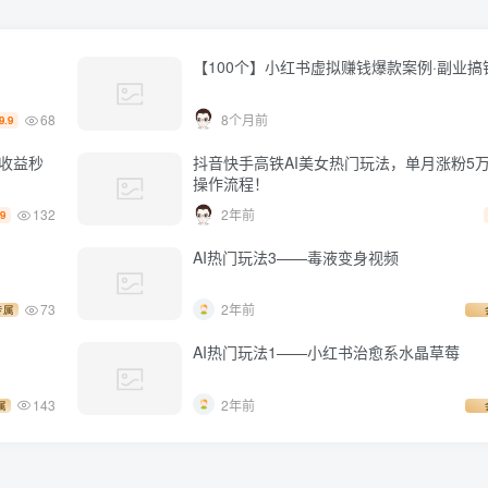
【100个】小红书虚拟赚钱爆款案例·副业搞
68
8个月前
9.9
测收益秒
抖音快手高铁AI美女热门玩法，单月涨粉5
操作流程！
132
2年前
.9
AI热门玩法3——毒液变身视频
73
2年前
专属
AI热门玩法1——小红书治愈系水晶草莓
143
2年前
属