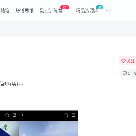
HOT
GO
业随笔
赚钱思维
副业训练营
精品资源库
关注
0
简短+实用。