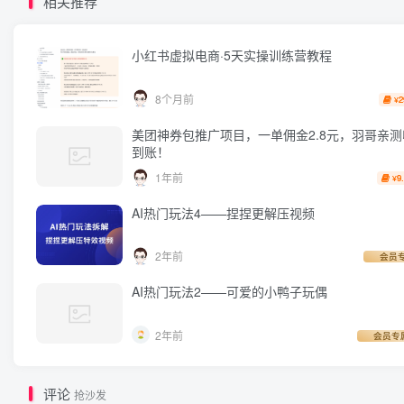
相关推荐
小红书虚拟电商·5天实操训练营教程
8个月前
2
¥
美团神券包推广项目，一单佣金2.8元，羽哥亲
到账！
1年前
9
¥
AI热门玩法4——捏捏更解压视频
2年前
会员
AI热门玩法2——可爱的小鸭子玩偶
2年前
会员专
评论
抢沙发